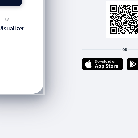
AV
Visualizer
OR